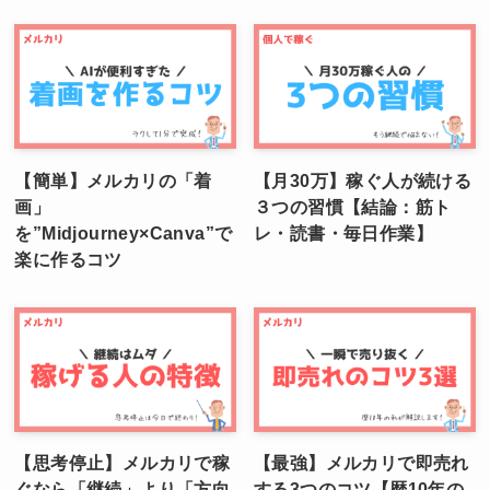
【簡単】メルカリの「着
【月30万】稼ぐ人が続ける
画」
３つの習慣【結論：筋ト
を”Midjourney×Canva”で
レ・読書・毎日作業】
楽に作るコツ
【思考停止】メルカリで稼
【最強】メルカリで即売れ
ぐなら「継続」より「方向
する3つのコツ【歴10年の