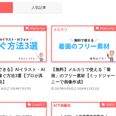
人気記事
Midjourney
Midjourney
きる】AIイラスト・AI
【無料】メルカリで使える「着
稼ぐ方法3選【プロが具
画」のフリー素材【ミッドジャー
説】
ニーで画像作成】
月16日
2024年7月27日
2023年5月9日
2024年11月11日
ChatGPT
説明文