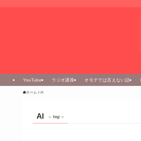
YouTube
ラジオ講座
オモテでは言えない話
ホーム
AI
AI
– tag –