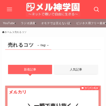
YouTube
ラジオ講座
オモテでは言えない話
ビジネス用フリー素材
ホーム
売れるコツ
売れるコツ
– tag –
新着記事
人気記事
売り方の勉強