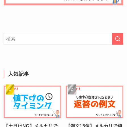
人気記事
【土日はNG】メルカリで
【例文15個】メルカリで値