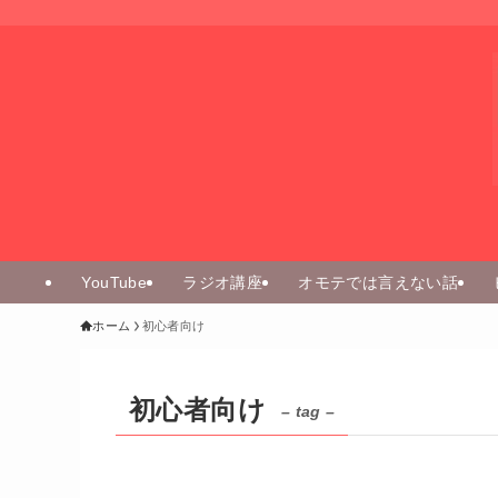
YouTube
ラジオ講座
オモテでは言えない話
ホーム
初心者向け
初心者向け
– tag –