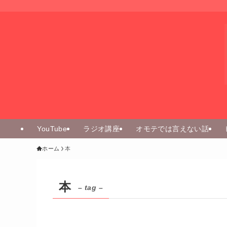
YouTube
ラジオ講座
オモテでは言えない話
ホーム
本
本
– tag –