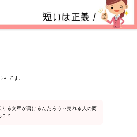
ル神です。
伝わる文章が書けるんだろう‥売れる人の商
の？？