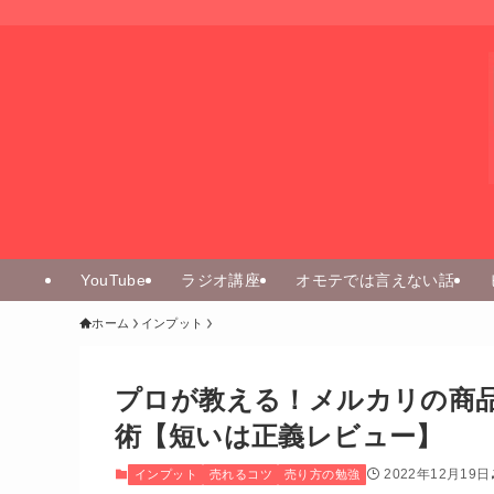
YouTube
ラジオ講座
オモテでは言えない話
ホーム
インプット
プロが教える！メルカリの商
術【短いは正義レビュー】
2022年12月19日
インプット
売れるコツ
売り方の勉強