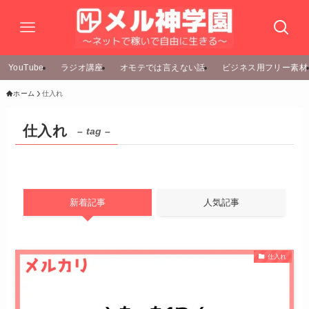
YouTube
ラジオ講座
オモテでは言えない話
ビジネス用フリー素材
ホーム
仕入れ
仕入れ
– tag –
新着記事
人気記事
仕入れ