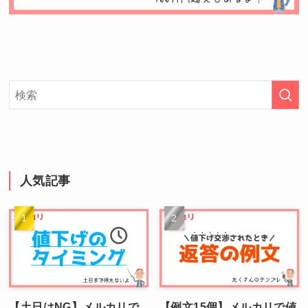
人気記事
【土日はNG】メルカリで
【例文15個】メルカリで値