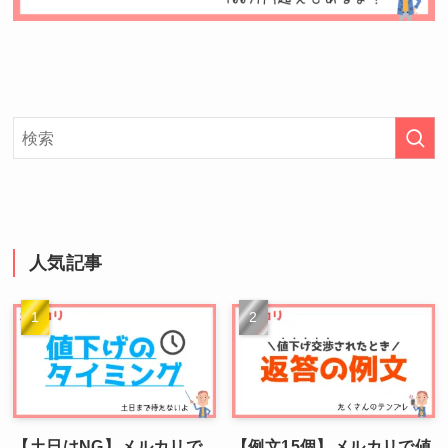
人気記事
【土日はNG】メルカリで
【例文15個】メルカリで値