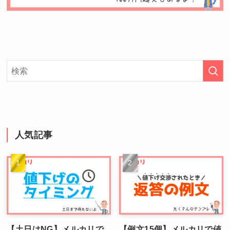
人気記事
【土日はNG】メルカリで
【例文15個】メルカリで値