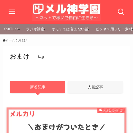
YouTube
ラジオ講座
オモテでは言えない話
ビジネス用フリー素材
ホーム
おまけ
おまけ
– tag –
新着記事
人気記事
おまけの付け方