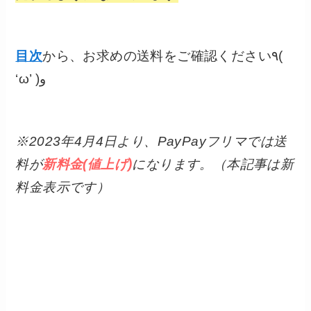
目次
から、お求めの送料をご確認ください٩(
‘ω’ )و
※2023年4月4日より、PayPayフリマでは送
料が
新料金(値上げ)
になります。（本記事は新
料金表示です）