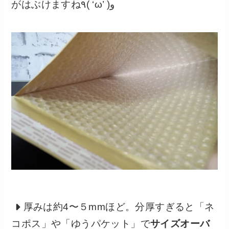
がはぶけますね٩( ‘ω’ )و
厚みは約4〜５mmほど。分厚すぎると「ネ
コポス」や「ゆうパケット」で
サイズオーバ