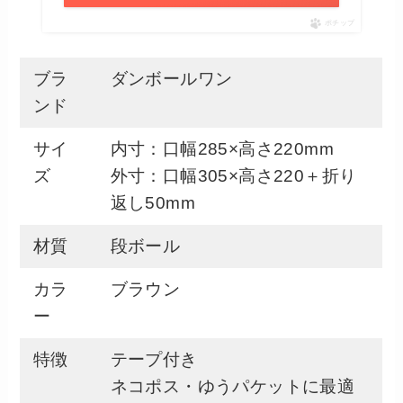
ポチップ
ブラ
ダンボールワン
ンド
サイ
内寸：口幅285×高さ220mm
ズ
外寸：口幅305×高さ220＋折り
返し50mm
材質
段ボール
カラ
ブラウン
ー
特徴
テープ付き
ネコポス・ゆうパケットに最適