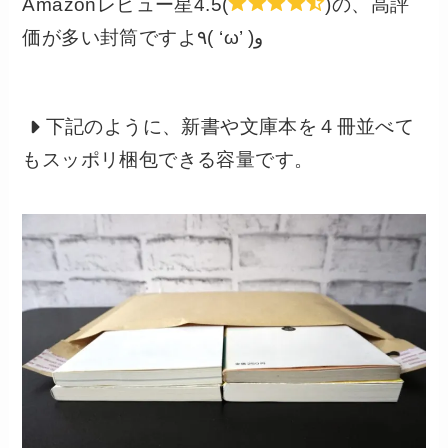
Amazonレビュー星4.5(
)の、高評
価が多い封筒ですよ٩( ‘ω’ )و
下記のように、新書や文庫本を４冊並べて
もスッポリ梱包できる容量です。