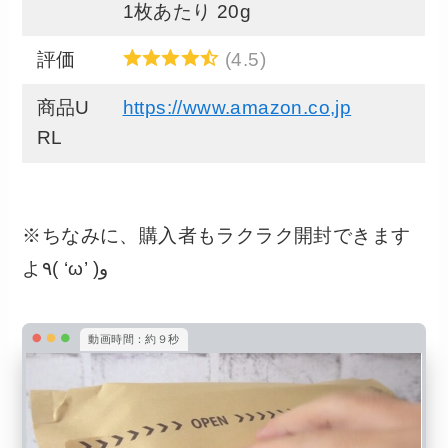
1枚あたり 20g
評価
(4.5)
商品U
https://www.amazon.co,jp
RL
※ちなみに、購入者もラクラク開封できます
よ٩( ‘ω’ )و
動画時間：約９秒