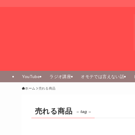
YouTube
ラジオ講座
オモテでは言えない話
ホーム
売れる商品
売れる商品
– tag –