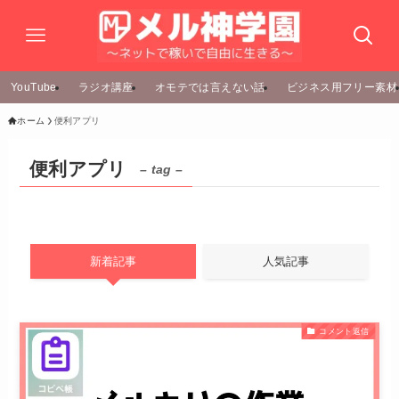
YouTube
ラジオ講座
オモテでは言えない話
ビジネス用フリー素材
ホーム
便利アプリ
便利アプリ
– tag –
新着記事
人気記事
コメント返信