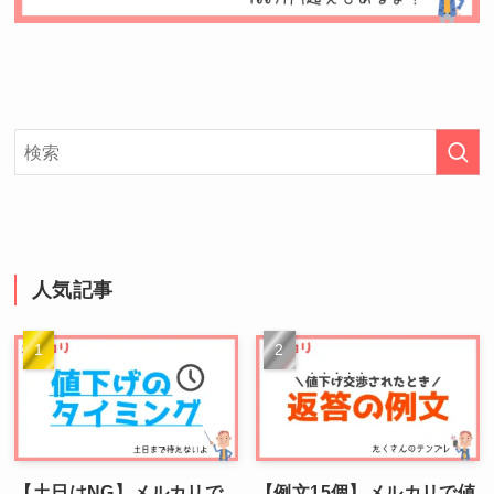
人気記事
【土日はNG】メルカリで
【例文15個】メルカリで値