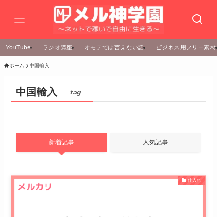
YouTube
ラジオ講座
オモテでは言えない話
ビジネス用フリー素材
ホーム
中国輸入
中国輸入
– tag –
新着記事
人気記事
仕入れ