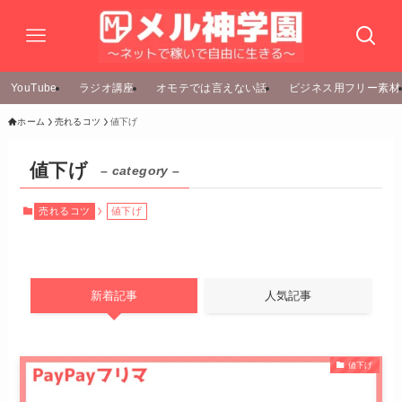
YouTube
ラジオ講座
オモテでは言えない話
ビジネス用フリー素材
ホーム
売れるコツ
値下げ
値下げ
– category –
売れるコツ
値下げ
新着記事
人気記事
値下げ